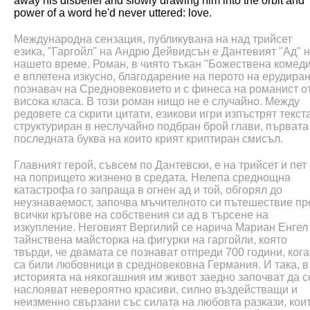
away his disbelief and slowly drawing him into the orbit and
power of a word he'd never uttered: love.
Международна сензация, публикувана на над трийсет
езика, "Гаргойл" на Андрю Дейвидсън е Дантевият "Ад" 
нашето време. Роман, в чиято тъкан "Божествена комед
е вплетена изкусно, благодарение на перото на ерудира
познавач на Средновековието и с финеса на романист о
висока класа. В този роман нищо не е случайно. Между
редовете са скрити цитати, езикови игри изпъстрят текста
структуриран в неслучайно подбран брой глави, първата
последната буква на които крият криптиран смисъл.
Главният герой, съвсем по Дантевски, е на трийсет и пет 
на попрището жизнено в средата. Нелепа среднощна
катастрофа го запраща в огнен ад и той, обгорял до
неузнаваемост, започва мъчителното си пътешествие пр
всички кръгове на собствения си ад в търсене на
изкупление. Неговият Вергилий се нарича Мариан Енгел 
тайнствена майсторка на фигурки на гаргойли, която
твърди, че двамата се познават отпреди 700 години, кога
са били любовници в средновековна Германия. И така, в
историята на някогашния им живот заедно започват да с
наслояват невероятно красиви, силно въздействащи и
неизменно свързани със силата на любовта разкази, кои