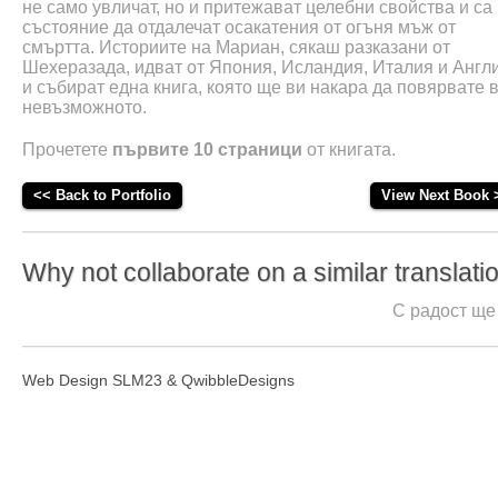
не само увличат, но и притежават целебни свойства и са
състояние да отдалечат осакатения от огъня мъж от
смъртта. Историите на Мариан, сякаш разказани от
Шехеразада, идват от Япония, Исландия, Италия и Англ
и събират една книга, която ще ви накара да повярвате 
невъзможното.
Прочетете
първите 10 страници
от книгата.
<< Back to Portfolio
View Next Book 
Why not collaborate on a similar translati
С радост ще
Web Design
SLM23
&
QwibbleDesigns